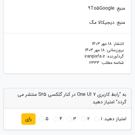
منبع: 9To5Google
منبع: دیجیکالا مگ
انتشار:
18 مهر 1403
بروزرسانی:
18 مهر 1403
گردآورنده:
iranpixfa.ir
شناسه مطلب: 2333
به "رابط کاربری One UI 7 در کنار گلکسی S25 منتشر می
گردد" امتیاز دهید
امتیاز دهید:
1
2
3
4
5
رای