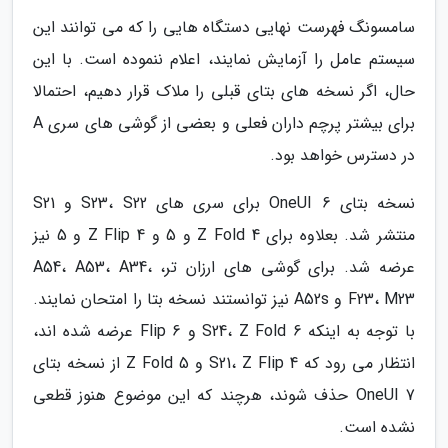
سامسونگ فهرست نهایی دستگاه هایی را که می توانند این
سیستم عامل را آزمایش نمایند، اعلام ننموده است. با این
حال، اگر نسخه های بتای قبلی را ملاک قرار دهیم، احتمالا
برای بیشتر پرچم داران فعلی و بعضی از گوشی های سری A
در دسترس خواهد بود.
نسخه بتای OneUI 6 برای سری های S23، S22 و S21
منتشر شد. بعلاوه برای Z Fold 4 و 5 و Z Flip 4 و 5 نیز
عرضه شد. برای گوشی های ارزان تر، A54، A53، A34،
F23، M23 و A52s نیز توانستند نسخه بتا را امتحان نمایند.
با توجه به اینکه S24، Z Fold 6 و Flip 6 عرضه شده اند،
انتظار می رود که S21، Z Flip 4 و Z Fold 5 از نسخه بتای
OneUI 7 حذف شوند، هرچند که این موضوع هنوز قطعی
نشده است.