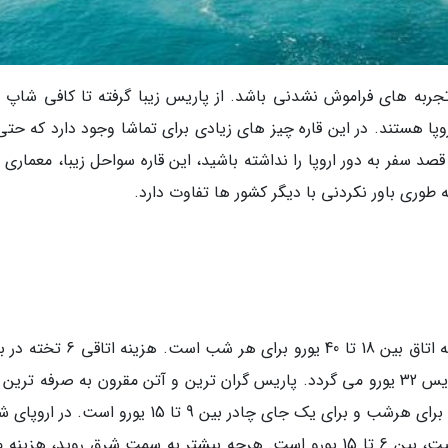
ز تجربه های فراموش نشدنی باشد. از پاریس زیبا گرفته تا کافی شاپ 
ا هستند. در این قاره چیز های زیادی برای تماشا وجود دارد که حتی 
 قصد سفر به دور اروپا را نداشته باشید، این قاره سواحل زیبا، معماری
 طوری باور نکردنی با دیگر کشور ها تفاوت دارد.
بسته به اندازه اتاق و اندازه محبوبیت هاستل، کرایه اتاق بین 18 تا 40 یورو برای هر ش
15 یورو است. در حالی که هزینه همین اتاق در پاریس 32 یورو می گردد. پاریس گران ترین و آتن مقرون به صرفه تر
ها را ارائه می دهند. هزینه محوطه های اردوگاهی برای هرشب و برای یک جای چادر بین 9 تا 15 یورو اس
هزینه هاستل بسته به اندازه آن جا و اندازه محبوبیت، بین 6 تا 15 یورو است. هرچه بیشتر به سمت شرق روید، ه