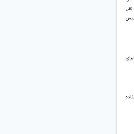
م حمل و نقل
ده از لندن کارت، تقریبا65 پوند انگلیس
رای
فاده