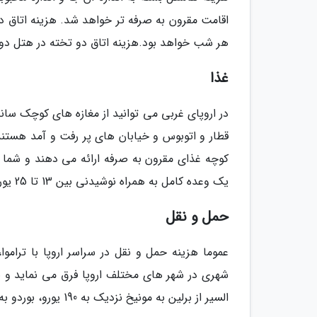
هر شب خواهد بود.هزینه اتاق دو تخته در هتل دو ستاره 
غذا
در اروپای غربی می توانید از مغازه های کوچک سان
یک وعده کامل به همراه نوشیدنی بین 13 تا 25 یورو است. غذا در شرق اروپا مقرون به صرفه تر از غرب است.
حمل و نقل
شهری در شهر های مختلف اروپا فرق می نماید و بر
السیر از برلین به مونیخ نزدیک به 190 یورو، بوردو به پاریس 95 یورو و مادرید به بارسلون 150 یورو است.