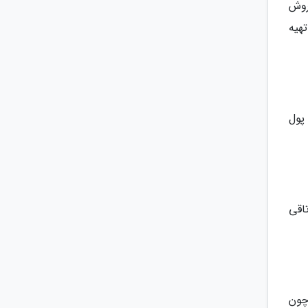
 (Wok to Walk) و دست فروش
هیه
 پول
اقی
چون