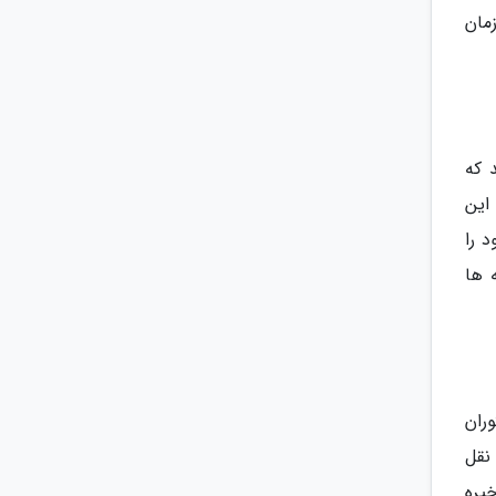
مان
 که
 بزنید. این
ود را
 ها
ران
نقل
یره