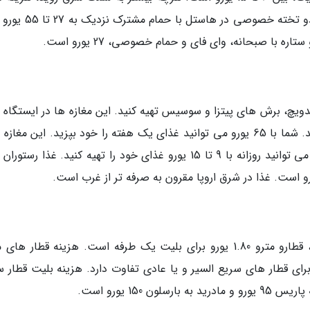
اقامت مقرون به صرفه تر خواهد شد. هزینه اتاق دو تخته خصوصی در 
با صبحانه، وای فای و حمام خصوصی، 27 یورو است.
دویچ، برش های پیتزا و سوسیس تهیه کنید. این مغازه ها در ایستگاه 
قطار و اتوبوس و خیابان های پر رفت و آمد هستند. شما با 65 یورو می توانید غذای یک هفته را خود بپزید. این مغ
کوچه غذای مقرون به صرفه ارائه می دهند و شما می توانید روزانه با 9 تا 15 یورو غذای خود را تهیه کنید. غذا رس
عموما هزینه حمل و نقل در سراسر اروپا با تراموا، قطارو مترو 1.80 یورو برای بلیت یک طرفه است. هزینه قطار 
ای قطار های سریع السیر و یا عادی تفاوت دارد. هزینه بلیت قطار س