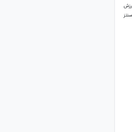
رزش
تند، به تقویت سنتز