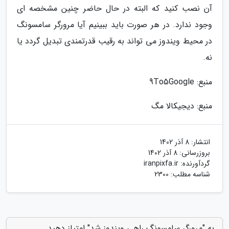
آن نصب کنید که البته در حال حاضر چنین مشخصه ای
وجود ندارد. در هر صورت باید ببینیم آیا مرورگر سامسونگ
در محیط ویندوز می تواند به رقیب قدرتمندی تبدیل گردد یا
نه.
منبع: 9To5Google
منبع: دیجیکالا مگ
انتشار:
8 آذر 1402
بروزرسانی:
8 آذر 1402
گردآورنده:
iranpixfa.ir
شناسه مطلب: 2300
به "مرورگر سامسونگ راهی ویندوز شد" امتیاز دهید