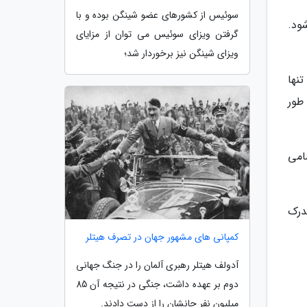
سوئیس از کشورهای عضو شینگن بوده و با
ود.
گرفتن ویزای سوئیس می توان از مزایای
ویزای شینگن نیز برخوردار شد؛
نها
 آبی شرکت ننموده اند. کشور انگستان نیز از تاریخ 31 ژانویه 2020 به طور
امی
درک
کمپانی های مشهور جهان در تصرف هیتلر
آدولف هیتلر رهبری آلمان را در جنگ جهانی
دوم بر عهده داشت، جنگی در نتیجه آن 85
میلیون نفر جانشان را از دست دادند.