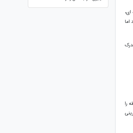
ای،
اما
جایگزین مدرک
ه را
ینی