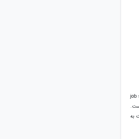
باید برای ویزای جویای کار یا همان job seeker
ست.
 به