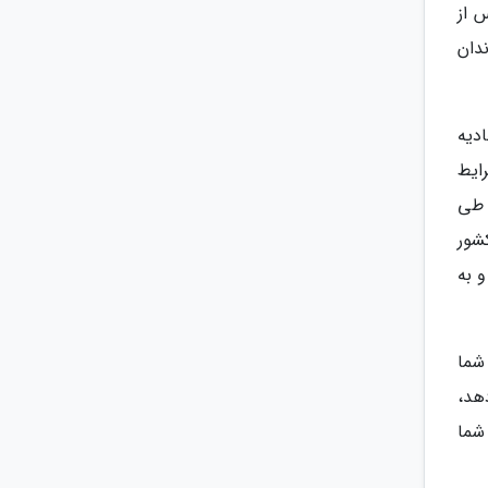
د، ارسال می شود و نهایتا ظرف 90 روز پس از
دان
دیه
شرایط
 طی
کشور
و به
شما
هد،
شما