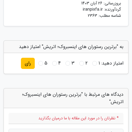
بروزرسانی:
26 آبان 1403
گردآورنده:
iranpixfa.ir
شناسه مطلب: 2363
به "برترین رستوران های اینسبروک؛ اتریش" امتیاز دهید
امتیاز دهید:
1
2
3
4
5
رای
دیدگاه های مرتبط با "برترین رستوران های اینسبروک؛
اتریش"
* نظرتان را در مورد این مقاله با ما درمیان بگذارید