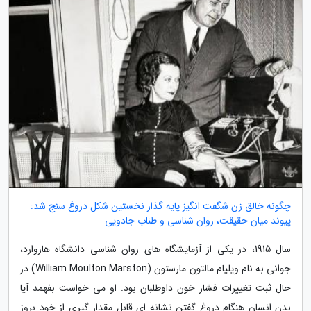
چگونه خالق زن شگفت انگیز پایه گذار نخستین شکل دروغ سنج شد:
پیوند میان حقیقت، روان شناسی و طناب جادویی
سال 1915، در یکی از آزمایشگاه های روان شناسی دانشگاه هاروارد،
جوانی به نام ویلیام مالتون مارستون (William Moulton Marston) در
حال ثبت تغییرات فشار خون داوطلبان بود. او می خواست بفهمد آیا
بدن انسان هنگام دروغ گفتن نشانه ای قابل مقدار گیری از خود بروز