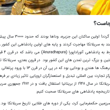
کجاست؟
تاریخچه سریلانکا به بیش از 3000 سال قبل بازمی گردد! اولین ساکنان این جزیره، و
ند به سریلانکا مهاجرت کردند و پایه های اولین پادشاهی این کشور را
نهادند. از جمله سلسله های معروف سریلانکا 
ن و بزرگ ترین تمدن های این کشور بود. در قرون بعدی، سریلانکا 
تأثیر فرهنگ های متعددی نهاده شد. از جمله این فرهنگ ها هندی و بودایی بود که در پی آن در قرن 
 تجارت بین المللی تبدیل و استعمارگران اروپایی تاثیر زیادی بر فره
معماری، و اقتصاد سریلانکا گذاشتند. در نهایت، سریلانکا در سال 1948 از بریتانیا استقلال یاف
اریخچه پادشاهی های سریلانکا صحبت کنیم:
ا، که بیش از 1500 سال بر این سرزمین حکمفرمایی کرد، یکی از دوره های طلایی تاریخ سریلانکا بود