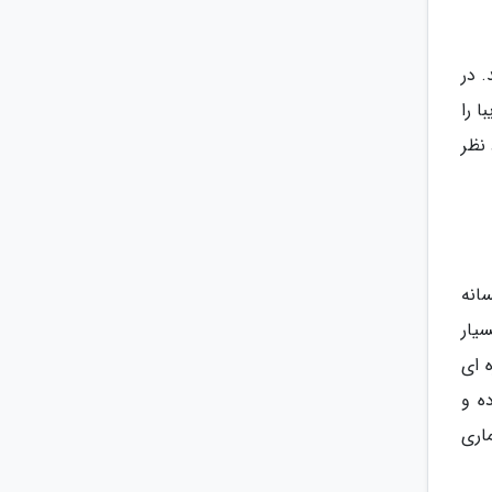
. در
 را
نظر
سانه
یار
 ای
ه و
اری