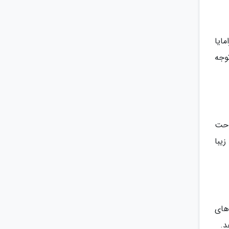
مایا
وجه
احت
یبا
های
د.