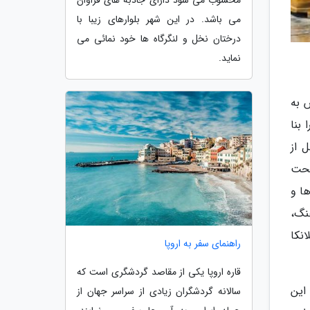
محسوب می شود دارای جاذبه های فراوان
می باشد. در این شهر بلوارهای زیبا با
درختان نخل و لنگرگاه ها خود نمائی می
نماید.
داها بودند که حدود 30000 سال پیش به
 بنا
مربوط به پادشاهی آنوراداپورا (Anuradhapura) می باشد که در قرن 4 قبل از
تحت
13 با ورود پرتغالی ها و
نگ،
ت و در 1972 جمهوری سریلانکا
راهنمای سفر به اروپا
قاره اروپا یکی از مقاصد گردشگری است که
. این
سالانه گردشگران زیادی از سراسر جهان از