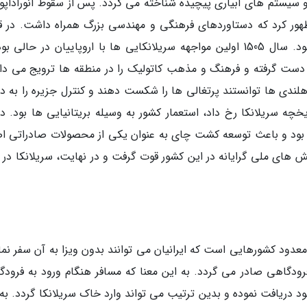
و سیستم های آبیاری پیچیده شناخته می گردد. پس از سقوط آنوراداپورا
1 میلادی، سلسله پولوناروا (Polonnaruwa) ظهور کرد که دستاوردهای فرهنگی و مهندسی بزرگ همراه داشت. د
میانه، سریلانکا شاهد ورود استعمارگران اروپایی بود. سال 1505 اولین مواجهه سریلانکایی ها با اروپاییان در حال
 دست گرفته و فرهنگ و مذهب کاتولیک را در منطقه ها ترویج می داد
 این بازی قدرت ادامه یافت و در اواخر قرن 17، هلندی ها توانستند پرتغالی ها را شکست دهند و کنترل جزیره را 
یخچه سریلانکا رخ داد، استعمار کشور به وسیله بریتانیایی ها بود. د
اه بود و باعث توسعه کشت چای به عنوان یکی از محصولات صادراتی ا
 های ملی گرایانه در این کشور قوت گرفت و در نهایت، سریلانکا در 
 معدود کشورهایی است که ایرانیان می توانند بدون ویزا به آن سفر نما
رودگاهی صادر می گردد. به این معنا که مسافر هنگام ورود به فرودگاه
پاسپورت خود دریافت نموده و بدین ترتیب می تواند وارد خاک سریلانکا گردد. به