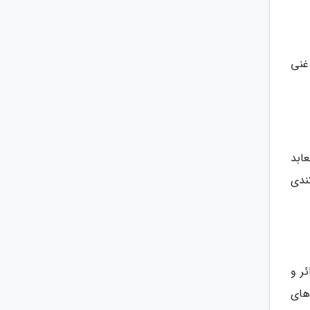
ی غنی
ابد
ندی
ئر و
های